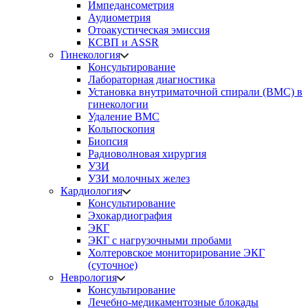
Импедансометрия
Аудиометрия
Отоакустическая эмиссия
КСВП и ASSR
Гинекология
Консультирование
Лабораторная диагностика
Установка внутриматочной спирали (ВМС) в
гинекологии
Удаление ВМС
Кольпоскопия
Биопсия
Радиоволновая хирургия
УЗИ
УЗИ молочных желез
Кардиология
Консультирование
Эхокардиография
ЭКГ
ЭКГ с нагрузочными пробами
Холтеровское мониторирование ЭКГ
(суточное)
Неврология
Консультирование
Лечебно-медикаментозные блокады