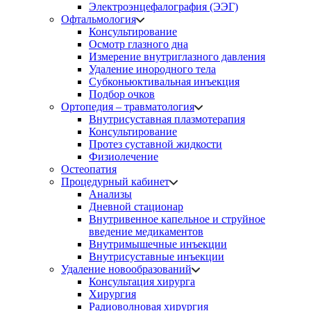
Электроэнцефалография (ЭЭГ)
Офтальмология
Консультирование
Осмотр глазного дна
Измерение внутриглазного давления
Удаление инородного тела
Субконьюктивальная инъекция
Подбор очков
Ортопедия – травматология
Внутрисуставная плазмотерапия
Консультирование
Протез суставной жидкости
Физиолечение
Остеопатия
Процедурный кабинет
Анализы
Дневной стационар
Внутривенное капельное и струйное
введение медикаментов
Внутримышечные инъекции
Внутрисуставные инъекции
Удаление новообразований
Консультация хирурга
Хирургия
Радиоволновая хирургия