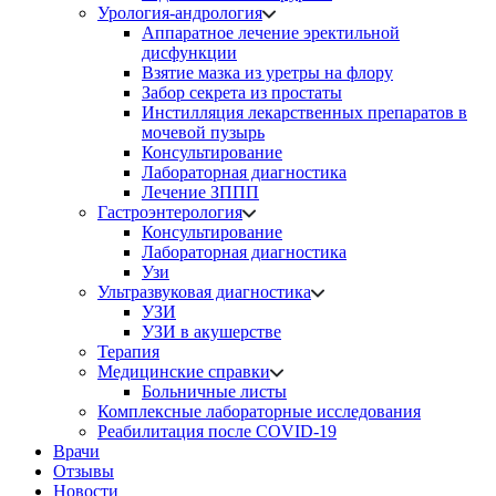
Урология-андрология
Аппаратное лечение эректильной
дисфункции
Взятие мазка из уретры на флору
Забор секрета из простаты
Инстилляция лекарственных препаратов в
мочевой пузырь
Консультирование
Лабораторная диагностика
Лечение ЗППП
Гастроэнтерология
Консультирование
Лабораторная диагностика
Узи
Ультразвуковая диагностика
УЗИ
УЗИ в акушерстве
Терапия
Медицинские справки
Больничные листы
Комплексные лабораторные исследования
Реабилитация после COVID-19
Врачи
Отзывы
Новости