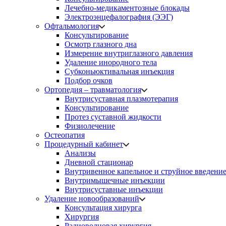
Лечебно-медикаментозные блокады
Электроэнцефалография (ЭЭГ)
Офтальмология
Консультирование
Осмотр глазного дна
Измерение внутриглазного давления
Удаление инородного тела
Субконьюктивальная инъекция
Подбор очков
Ортопедия – травматология
Внутрисуставная плазмотерапия
Консультирование
Протез суставной жидкости
Физиолечение
Остеопатия
Процедурный кабинет
Анализы
Дневной стационар
Внутривенное капельное и струйное введени
Внутримышечные инъекции
Внутрисуставные инъекции
Удаление новообразований
Консультация хирурга
Хирургия
Радиоволновая хирургия