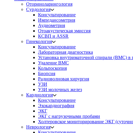
Оториноларингология
Сурдология
Консультирование
Импедансометрия
Аудиометрия
Отоакустическая эмиссия
КСВП и ASSR
Гинекология
Консультирование
Лабораторная диагностика
Установка внутриматочной спирали (ВМС) в 
Удаление ВМС
Кольпоскопия
Биопсия
Радиоволновая хирургия
УЗИ
УЗИ молочных желез
Кардиология
Консультирование
Эхокардиография
ЭКГ
ЭКГ с нагрузочными пробами
Холтеровское мониторирование ЭКГ (суточно
Неврология
Консультирование