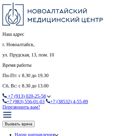
Наш адрес
г. Новоалтайск,
ул. Прудская, 13, пом. 10
Время работы
Пн-Пт: с 8.30 до 19.30
Сб, Вс: с 8.30 до 13.00
+7
(913
) 020-25-58
+7
(983
) 556-01-03
+7
(38532
) 4-55-89
Перезвонить вам?
Вызвать врача
Наши направления