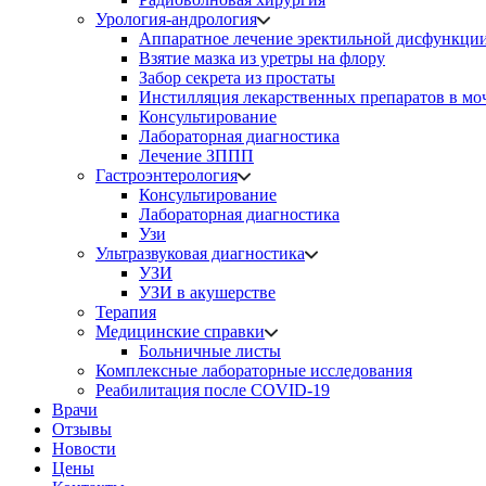
Урология-андрология
Аппаратное лечение эректильной дисфункци
Взятие мазка из уретры на флору
Забор секрета из простаты
Инстилляция лекарственных препаратов в мо
Консультирование
Лабораторная диагностика
Лечение ЗППП
Гастроэнтерология
Консультирование
Лабораторная диагностика
Узи
Ультразвуковая диагностика
УЗИ
УЗИ в акушерстве
Терапия
Медицинские справки
Больничные листы
Комплексные лабораторные исследования
Реабилитация после COVID-19
Врачи
Отзывы
Новости
Цены